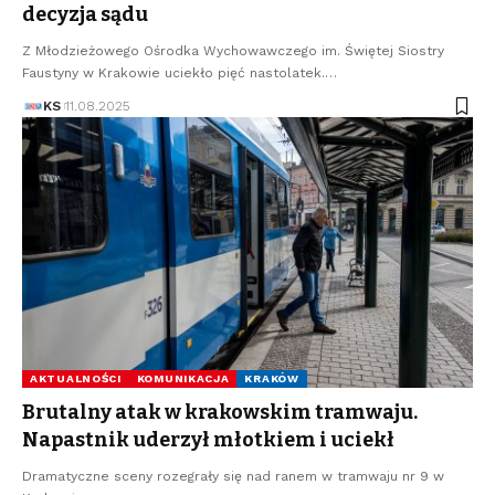
decyzja sądu
Z Młodzieżowego Ośrodka Wychowawczego im. Świętej Siostry
Faustyny w Krakowie uciekło pięć nastolatek.…
KS
11.08.2025
AKTUALNOŚCI
KOMUNIKACJA
KRAKÓW
Brutalny atak w krakowskim tramwaju.
Napastnik uderzył młotkiem i uciekł
Dramatyczne sceny rozegrały się nad ranem w tramwaju nr 9 w