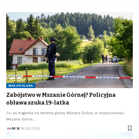
MAŁOPOLSKA
Zabójstwo w Mszanie Górnej? Policyjna
obława szuka 19-latka
Co za tragedia na terenie gminy Mszana Dolna, w miejscowości
Mszana Górna.…
M N
16.06.2026