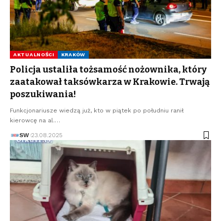
AKTUALNOŚCI
KRAKÓW
Policja ustaliła tożsamość nożownika, który
zaatakował taksówkarza w Krakowie. Trwają
poszukiwania!
Funkcjonariusze wiedzą już, kto w piątek po południu ranił
kierowcę na al.…
SW
23.08.2025