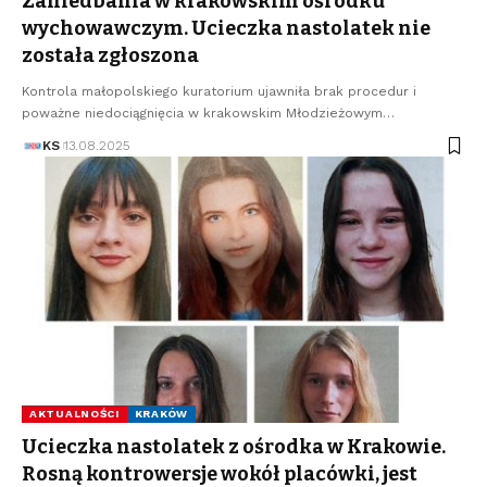
Zaniedbania w krakowskim ośrodku
wychowawczym. Ucieczka nastolatek nie
została zgłoszona
Kontrola małopolskiego kuratorium ujawniła brak procedur i
poważne niedociągnięcia w krakowskim Młodzieżowym…
KS
13.08.2025
AKTUALNOŚCI
KRAKÓW
Ucieczka nastolatek z ośrodka w Krakowie.
Rosną kontrowersje wokół placówki, jest