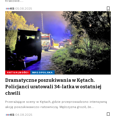
Krakowie.…
KS
05.08.2025
AKTUALNOŚCI
MAŁOPOLSKA
Dramatyczne poszukiwania w Kętach.
Policjanci uratowali 34-latka w ostatniej
chwili
Przerażające sceny w Kętach, gdzie przeprowadzono intensywną
akcję poszukiwawczo-ratowniczą. Mężczyzna groził, że…
KS
04.08.2025