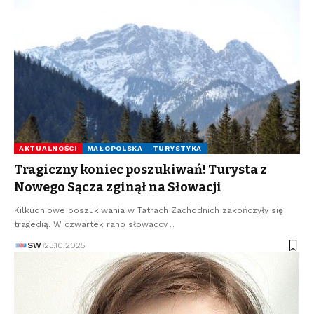
AKTUALNOŚCI
MAŁOPOLSKA
TURYSTYKA
Tragiczny koniec poszukiwań! Turysta z
Nowego Sącza zginął na Słowacji
Kilkudniowe poszukiwania w Tatrach Zachodnich zakończyły się
tragedią. W czwartek rano słowaccy…
SW
23.10.2025