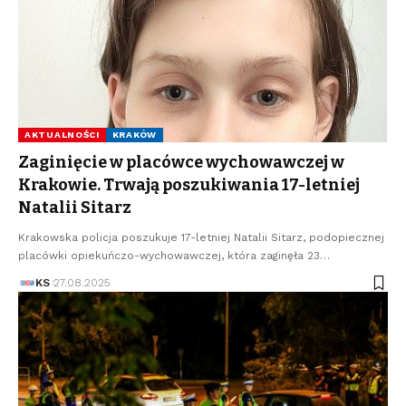
AKTUALNOŚCI
KRAKÓW
Zaginięcie w placówce wychowawczej w
Krakowie. Trwają poszukiwania 17-letniej
Natalii Sitarz
Krakowska policja poszukuje 17-letniej Natalii Sitarz, podopiecznej
placówki opiekuńczo-wychowawczej, która zaginęła 23…
KS
27.08.2025