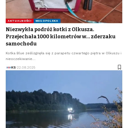
AKTUALNOŚCI
MAŁOPOLSKA
Niezwykła podróż kotki z Olkusza.
Przejechała 1000 kilometrów w… zderzaku
samochodu
Kotka Blue ześlizgnęła się z parapetu czwartego piętra w Olkuszu i
nieoczekiwanie…
KS
22.08.2025