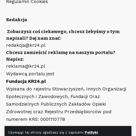
Regulamin Cookies
Redakcja
Zobaczysz coś ciekawego, chcesz żebyśmy o tym
napisali? Daj nam znać:
redakcja@kr24.pl
Chcesz zamieścić reklamę na naszym portalu?
Napisz:
reklama@kr24.pl
Wydawcą portalu jest
Fundacja KR24.pl
Wpisana do rejestru Stowarzyszeń, Innych Organizacji
Społecznych i Zawodowych, Fundacji Oraz
Samodzielnych Publicznych Zakładów Opieki
Zdrowotnej oraz Rejestru Przedsiębiorców pod
numerem KRS: 0001110778
Używając tej strony zgadzasz się z zapisami
Polityki