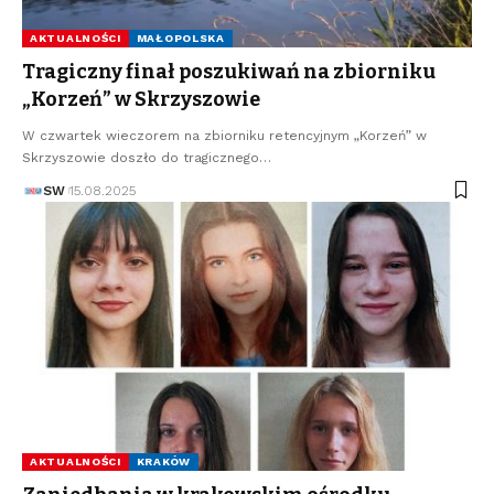
AKTUALNOŚCI
MAŁOPOLSKA
Tragiczny finał poszukiwań na zbiorniku
„Korzeń” w Skrzyszowie
W czwartek wieczorem na zbiorniku retencyjnym „Korzeń” w
Skrzyszowie doszło do tragicznego…
SW
15.08.2025
AKTUALNOŚCI
KRAKÓW