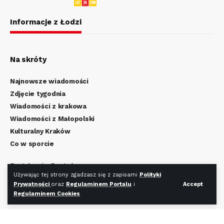
Informacje z Łodzi
Na skróty
Najnowsze wiadomości
Zdjęcie tygodnia
Wiadomości z krakowa
Wiadomości z Małopolski
Kulturalny Kraków
Co w sporcie
Regulamin Portalu
Używając tej strony zgadzasz się z zapisami
Polityki
Polityka Prywatności
Prywatności
oraz
Regulaminem Portalu
i
Accept
Regulamin Cookies
Regulaminem Cookies
Redakcja