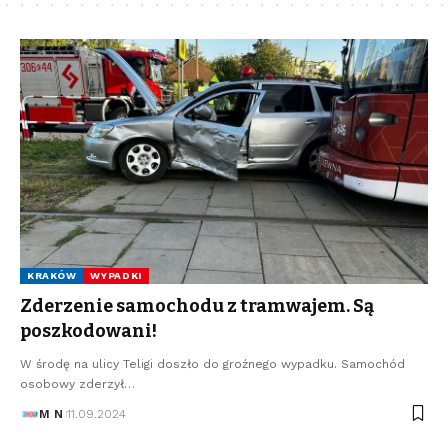
KRAKÓW
WYPADKI
Zderzenie samochodu z tramwajem. Są
poszkodowani!
W środę na ulicy Teligi doszło do groźnego wypadku. Samochód
osobowy zderzył…
M N
11.09.2024