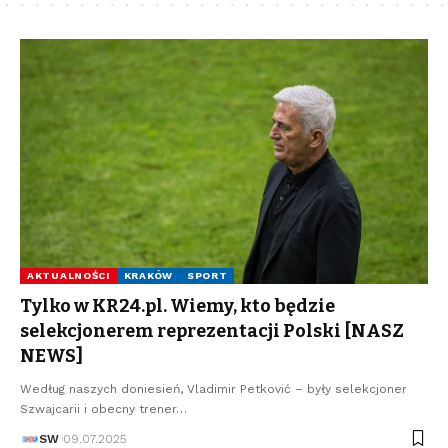
AKTUALNOŚCI
KRAKÓW
SPORT
Tylko w KR24.pl. Wiemy, kto będzie
selekcjonerem reprezentacji Polski [NASZ
NEWS]
Według naszych doniesień, Vladimir Petković – były selekcjoner
Szwajcarii i obecny trener…
SW
09.07.2025