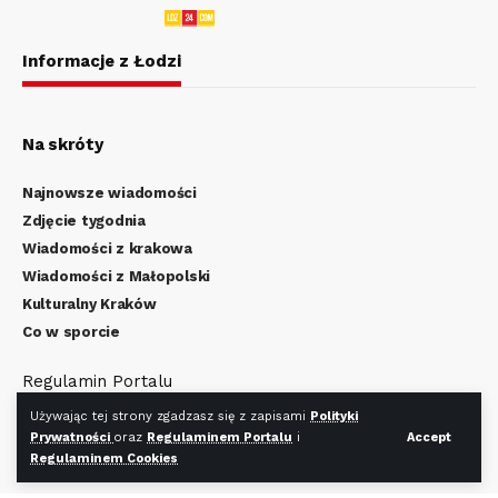
Informacje z Łodzi
Na skróty
Najnowsze wiadomości
Zdjęcie tygodnia
Wiadomości z krakowa
Wiadomości z Małopolski
Kulturalny Kraków
Co w sporcie
Regulamin Portalu
Polityka Prywatności
Używając tej strony zgadzasz się z zapisami
Polityki
Regulamin Cookies
Prywatności
oraz
Regulaminem Portalu
i
Accept
Regulaminem Cookies