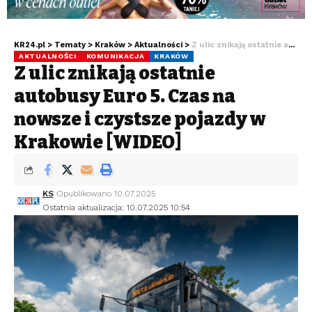
KR24.pl
>
Tematy
>
Kraków
>
Aktualności
>
Z ulic znikają ostatnie autobusy Euro 5. Czas na nowsze i czystsze pojazdy w Krakowie [WIDEO]
AKTUALNOŚCI
KOMUNIKACJA
KRAKÓW
Z ulic znikają ostatnie
autobusy Euro 5. Czas na
nowsze i czystsze pojazdy w
Krakowie [WIDEO]
KS
Opublikowano 10.07.2025
Ostatnia aktualizacja: 10.07.2025 10:54