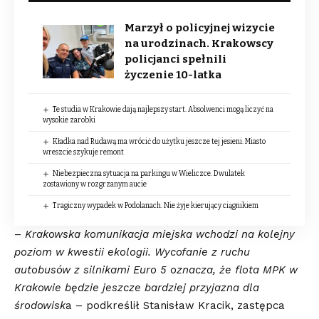
Marzył o policyjnej wizycie
na urodzinach. Krakowscy
policjanci spełnili
życzenie 10-latka
Te studia w Krakowie dają najlepszy start. Absolwenci mogą liczyć na
wysokie zarobki
Kładka nad Rudawą ma wrócić do użytku jeszcze tej jesieni. Miasto
wreszcie szykuje remont
Niebezpieczna sytuacja na parkingu w Wieliczce. Dwulatek
zostawiony w rozgrzanym aucie
Tragiczny wypadek w Podolanach. Nie żyje kierujący ciągnikiem
–
Krakowska komunikacja miejska wchodzi na kolejny
poziom w kwestii ekologii. Wycofanie z ruchu
autobusów z silnikami Euro 5 oznacza, że flota MPK w
Krakowie będzie jeszcze bardziej przyjazna dla
środowisk
a – podkreślił Stanisław Kracik, zastępca