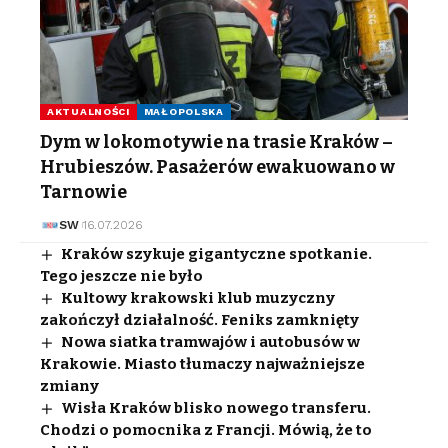
AKTUALNOŚCI
MAŁOPOLSKA
Dym w lokomotywie na trasie Kraków –
Hrubieszów. Pasażerów ewakuowano w
Tarnowie
SW
16.07.2026
Kraków szykuje gigantyczne spotkanie.
Tego jeszcze nie było
Kultowy krakowski klub muzyczny
zakończył działalność. Feniks zamknięty
Nowa siatka tramwajów i autobusów w
Krakowie. Miasto tłumaczy najważniejsze
zmiany
Wisła Kraków blisko nowego transferu.
Chodzi o pomocnika z Francji. Mówią, że to