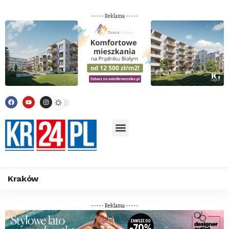
----- Reklama -----
Kraków
----- Reklama -----