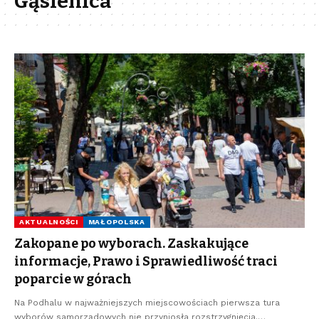
Gąsienica
AKTUALNOŚCI
MAŁOPOLSKA
Zakopane po wyborach. Zaskakujące
informacje, Prawo i Sprawiedliwość traci
poparcie w górach
Na Podhalu w najważniejszych miejscowościach pierwsza tura
wyborów samorządowych nie przyniosła rozstrzygnięcia.…