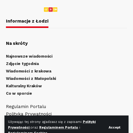
Informacje z Łodzi
Na skróty
Najnowsze wiadomości
Zdjęcie tygodnia
Wiadomości z krakowa
Wiadomości z Małopolski
Kulturalny Kraków
Co w sporcie
Regulamin Portalu
Polityka Prywatności
Regulamin Cookies
Używając tej strony zgadzasz się z zapisami
Polityki
Prywatności
oraz
Regulaminem Portalu
i
Accept