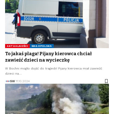
AKTUALNOŚCI
MAŁOPOLSKA
To jakaś plaga! Pijany kierowca chciał
zawieźć dzieci na wycieczkę
W Bochni mogło dojść do tragedii! Pijany kierowca miał zawieźć
dzieci na…
SW
11.10.2024