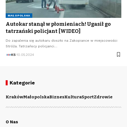
MAŁOPOLSKA
Autokar stanął w płomieniach! Ugasił go
tatrzański policjant [WIDEO]
Do zapalenia się autokaru doszło na Zakopiance w miejscowości
Stróża. Tatrzańscy policjanci…
KS
10.05.2024
Kategorie
Kraków
Małopolska
Biznes
Kultura
Sport
Zdrowie
O Nas