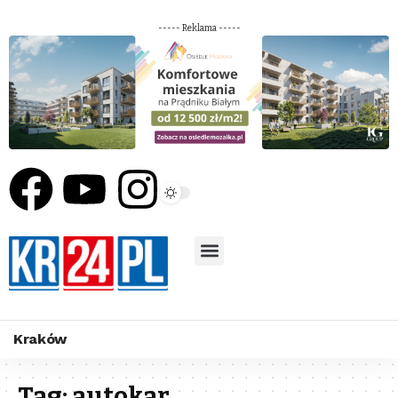
----- Reklama -----
Kraków
Tag:
autokar