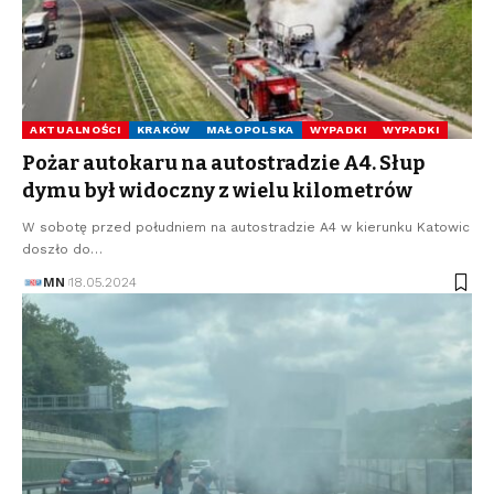
AKTUALNOŚCI
KRAKÓW
MAŁOPOLSKA
WYPADKI
WYPADKI
Pożar autokaru na autostradzie A4. Słup
dymu był widoczny z wielu kilometrów
W sobotę przed południem na autostradzie A4 w kierunku Katowic
doszło do…
MN
18.05.2024