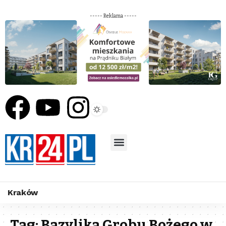
----- Reklama -----
Kraków
Tag:
Bazylika Grobu Bożego w