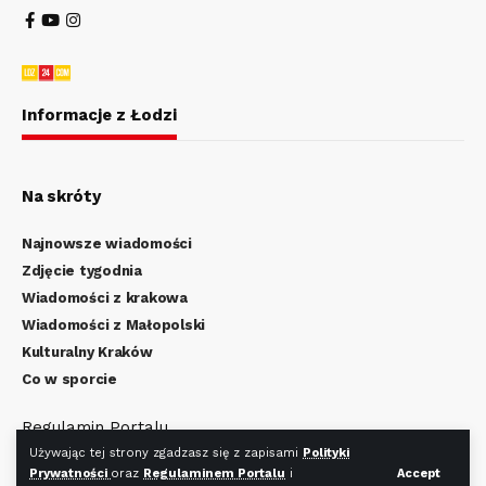
Informacje z Łodzi
Na skróty
Najnowsze wiadomości
Zdjęcie tygodnia
Wiadomości z krakowa
Wiadomości z Małopolski
Kulturalny Kraków
Co w sporcie
Regulamin Portalu
Polityka Prywatności
Używając tej strony zgadzasz się z zapisami
Polityki
Prywatności
oraz
Regulaminem Portalu
i
Accept
Regulamin Cookies