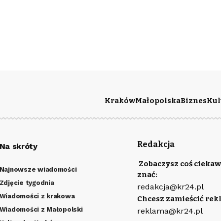
Kraków
Małopolska
Biznes
Kul
Redakcja
Na skróty
Zobaczysz coś ciekaw
Najnowsze wiadomości
znać:
Zdjęcie tygodnia
redakcja@kr24.pl
Wiadomości z krakowa
Chcesz zamieścić rek
Wiadomości z Małopolski
reklama@kr24.pl