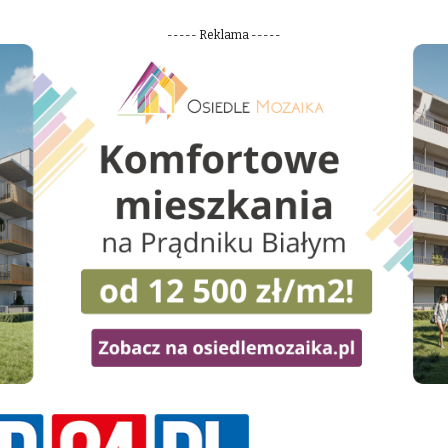
----- Reklama -----