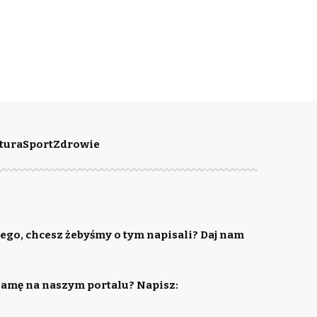
tura
Sport
Zdrowie
ego, chcesz żebyśmy o tym napisali? Daj nam
lamę na naszym portalu? Napisz: