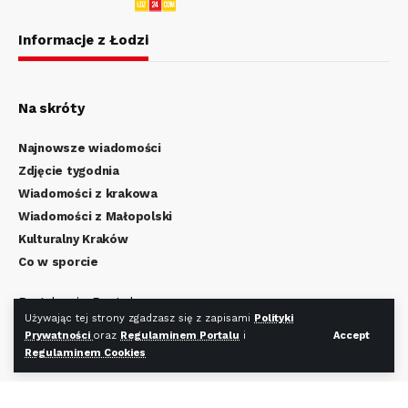
Informacje z Łodzi
Na skróty
Najnowsze wiadomości
Zdjęcie tygodnia
Wiadomości z krakowa
Wiadomości z Małopolski
Kulturalny Kraków
Co w sporcie
Regulamin Portalu
Używając tej strony zgadzasz się z zapisami
Polityki
Polityka Prywatności
Prywatności
oraz
Regulaminem Portalu
i
Accept
Regulamin Cookies
Regulaminem Cookies
Redakcja