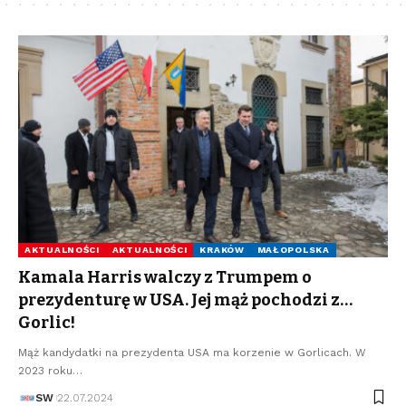
AKTUALNOŚCI
AKTUALNOŚCI
KRAKÓW
MAŁOPOLSKA
Kamala Harris walczy z Trumpem o
prezydenturę w USA. Jej mąż pochodzi z…
Gorlic!
Mąż kandydatki na prezydenta USA ma korzenie w Gorlicach. W
2023 roku…
SW
22.07.2024