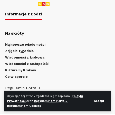
Informacje z Łodzi
Na skróty
Najnowsze wiadomości
Zdjęcie tygodnia
Wiadomości z krakowa
Wiadomości z Małopolski
Kulturalny Kraków
Co w sporcie
Regulamin Portalu
Polityka Prywatności
Używając tej strony zgadzasz się z zapisami
Polityki
Regulamin Cookies
Prywatności
oraz
Regulaminem Portalu
i
Accept
Regulaminem Cookies