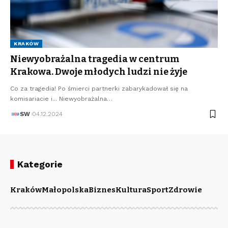
KRAKÓW
Niewyobrażalna tragedia w centrum
Krakowa. Dwoje młodych ludzi nie żyje
Co za tragedia! Po śmierci partnerki zabarykadował się na
komisariacie i... Niewyobrażalna…
SW
04.12.2024
Kategorie
Kraków
Małopolska
Biznes
Kultura
Sport
Zdrowie