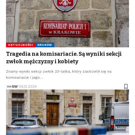
AKTUALNOŚCI
KRAKÓW
Tragedia na komisariacie. Są wyniki sekcji
zwłok mężczyzny i kobiety
Znamy wyniki sekcji zwłok 23-latka, który zastrzelił się na
komisariacie i jego…
SW
05.12.2024