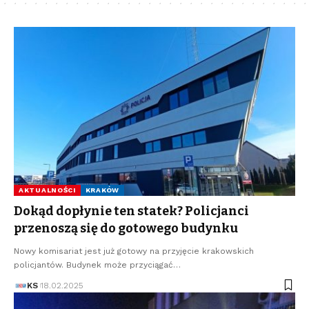
AKTUALNOŚCI
KRAKÓW
Dokąd dopłynie ten statek? Policjanci
przenoszą się do gotowego budynku
Nowy komisariat jest już gotowy na przyjęcie krakowskich
policjantów. Budynek może przyciągać…
KS
18.02.2025