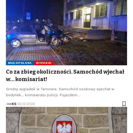
MAŁOPOLSKA
WYPADKI
Co za zbieg okoliczności. Samochód wjechał
w… komisariat!
Groźny wypadek w Tarnowie. Samochód osobowy wjechał w
budynek... komisariatu policji. Pojazdem…
KS
30.12.2024