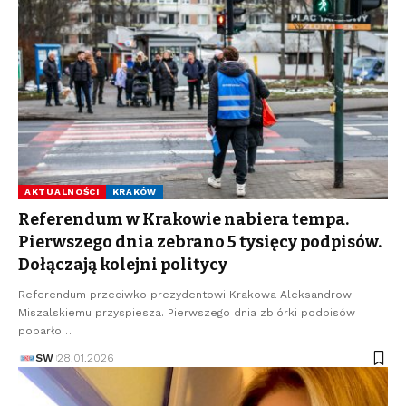
AKTUALNOŚCI
KRAKÓW
Referendum w Krakowie nabiera tempa.
Pierwszego dnia zebrano 5 tysięcy podpisów.
Dołączają kolejni politycy
Referendum przeciwko prezydentowi Krakowa Aleksandrowi
Miszalskiemu przyspiesza. Pierwszego dnia zbiórki podpisów
poparło…
SW
28.01.2026