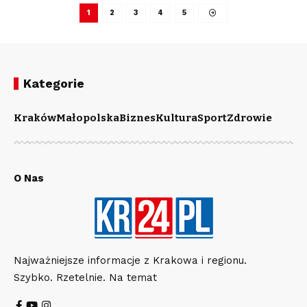
1
2
3
4
5
Kategorie
Kraków
Małopolska
Biznes
Kultura
Sport
Zdrowie
O Nas
Najważniejsze informacje z Krakowa i regionu.
Szybko. Rzetelnie. Na temat