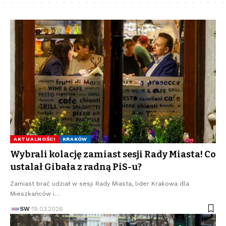
AKTUALNOŚCI
KRAKÓW
Wybrali kolację zamiast sesji Rady Miasta! Co
ustalał Gibała z radną PiS-u?
Zamiast brać udział w sesji Rady Miasta, lider Krakowa dla
Mieszkańców i…
SW
19.03.2026