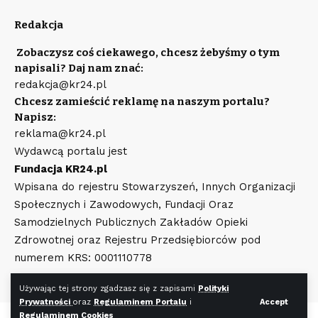
Redakcja
Zobaczysz coś ciekawego, chcesz żebyśmy o tym
napisali? Daj nam znać:
redakcja@kr24.pl
Chcesz zamieścić reklamę na naszym portalu?
Napisz:
reklama@kr24.pl
Wydawcą portalu jest
Fundacja KR24.pl
Wpisana do rejestru Stowarzyszeń, Innych Organizacji
Społecznych i Zawodowych, Fundacji Oraz
Samodzielnych Publicznych Zakładów Opieki
Zdrowotnej oraz Rejestru Przedsiębiorców pod
numerem KRS: 0001110778
Używając tej strony zgadzasz się z zapisami
Polityki
Prywatności
oraz
Regulaminem Portalu
i
Accept
Regulaminem Cookies