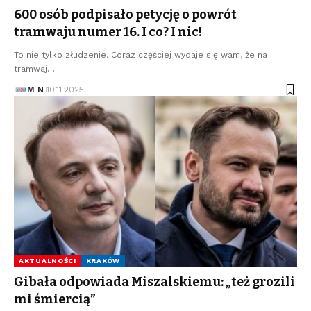
600 osób podpisało petycję o powrót
tramwaju numer 16. I co? I nic!
To nie tylko złudzenie. Coraz częściej wydaje się wam, że na
tramwaj…
M N
10.11.2025
AKTUALNOŚCI
KRAKÓW
Gibała odpowiada Miszalskiemu: „też grozili
mi śmiercią”