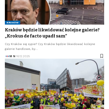
KRAKÓW
Kraków będzie likwidować kolejne galerie?
„Krokus de facto upadł sam”
Czy Kraków się sypie? Czy Kraków będzie likwidować kolejne
galerie handlowe, by…
M N
16.12.2025