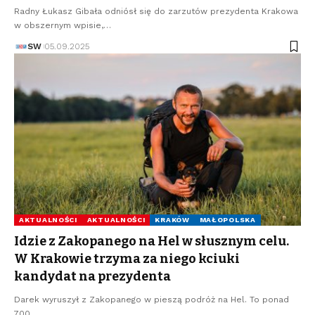
Radny Łukasz Gibała odniósł się do zarzutów prezydenta Krakowa
w obszernym wpisie,…
SW
05.09.2025
AKTUALNOŚCI
AKTUALNOŚCI
KRAKÓW
MAŁOPOLSKA
Idzie z Zakopanego na Hel w słusznym celu.
W Krakowie trzyma za niego kciuki
kandydat na prezydenta
Darek wyruszył z Zakopanego w pieszą podróż na Hel. To ponad
700…