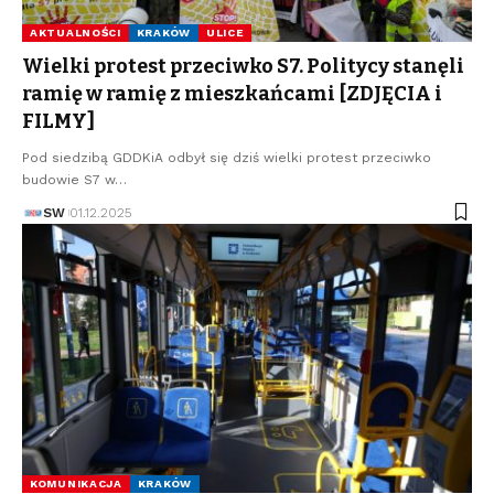
AKTUALNOŚCI
KRAKÓW
ULICE
Wielki protest przeciwko S7. Politycy stanęli
ramię w ramię z mieszkańcami [ZDJĘCIA i
FILMY]
Pod siedzibą GDDKiA odbył się dziś wielki protest przeciwko
budowie S7 w…
SW
01.12.2025
KOMUNIKACJA
KRAKÓW