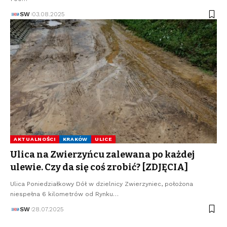
SW
03.08.2025
AKTUALNOŚCI
KRAKÓW
ULICE
Ulica na Zwierzyńcu zalewana po każdej
ulewie. Czy da się coś zrobić? [ZDJĘCIA]
Ulica Poniedziałkowy Dół w dzielnicy Zwierzyniec, położona
niespełna 6 kilometrów od Rynku…
SW
28.07.2025