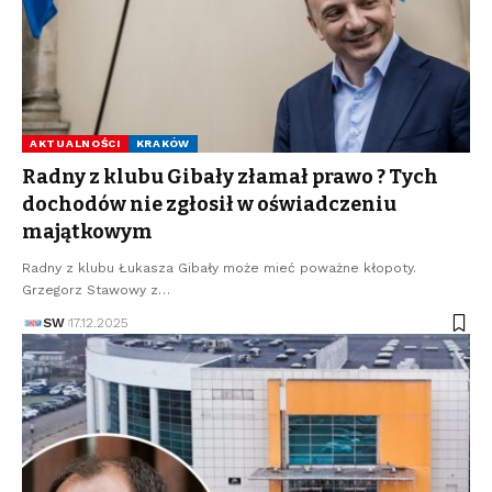
AKTUALNOŚCI
KRAKÓW
Radny z klubu Gibały złamał prawo ? Tych
dochodów nie zgłosił w oświadczeniu
majątkowym
Radny z klubu Łukasza Gibały może mieć poważne kłopoty.
Grzegorz Stawowy z…
SW
17.12.2025