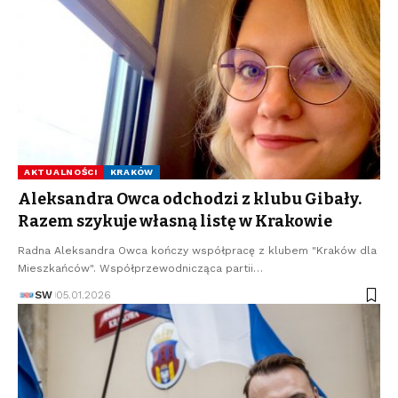
AKTUALNOŚCI
KRAKÓW
Aleksandra Owca odchodzi z klubu Gibały.
Razem szykuje własną listę w Krakowie
Radna Aleksandra Owca kończy współpracę z klubem "Kraków dla
Mieszkańców". Współprzewodnicząca partii…
SW
05.01.2026