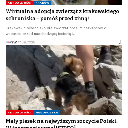
AKTUALNOŚCI
KRAKÓW
Wirtualna adopcja zwierząt z krakowskiego
schroniska – pomóż przed zimą!
Krakowskie schronisko dla zwierząt prosi mieszkańców o
wsparcie przed nadchodzącą jesienią i…
SW
17.09.2025
AKTUALNOŚCI
MAŁOPOLSKA
Mały piesek na najwyższym szczycie Polski.