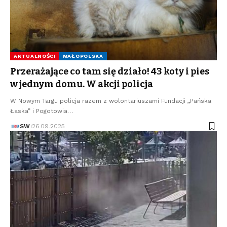
AKTUALNOŚCI
MAŁOPOLSKA
Przerażające co tam się działo! 43 koty i pies
w jednym domu. W akcji policja
W Nowym Targu policja razem z wolontariuszami Fundacji „Pańska
Łaska” i Pogotowia…
SW
26.09.2025