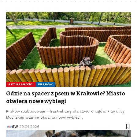
AKTUALNOŚCI
KRAKÓW
Gdzie na spacer z psem w Krakowie? Miasto
otwiera nowe wybiegi
Kraków rozbudowuje infrastrukturę dla czworonogów. Przy ulicy
Mogilskiej właśnie otwarto nowy wybieg…
SW
29.04.2026