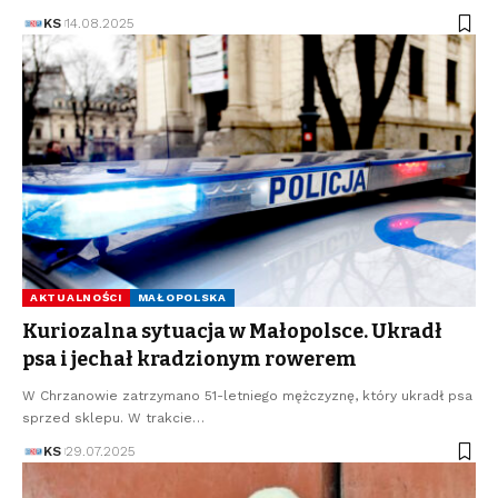
KS
14.08.2025
AKTUALNOŚCI
MAŁOPOLSKA
Kuriozalna sytuacja w Małopolsce. Ukradł
psa i jechał kradzionym rowerem
W Chrzanowie zatrzymano 51-letniego mężczyznę, który ukradł psa
sprzed sklepu. W trakcie…
KS
29.07.2025