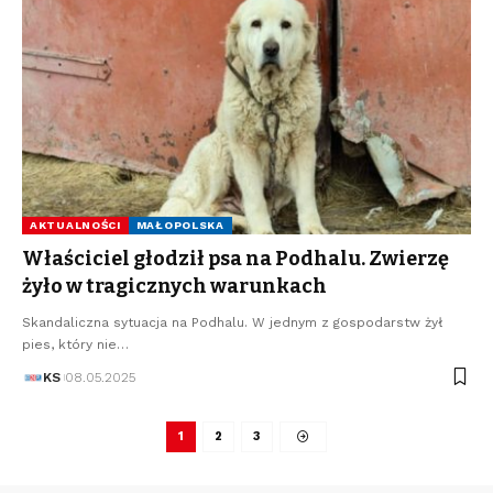
AKTUALNOŚCI
MAŁOPOLSKA
Właściciel głodził psa na Podhalu. Zwierzę
żyło w tragicznych warunkach
Skandaliczna sytuacja na Podhalu. W jednym z gospodarstw żył
pies, który nie…
KS
08.05.2025
1
2
3