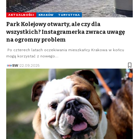
AKTUALNOŚCI
KRAKÓW
TURYSTYKA
Park Kolejowy otwarty, ale czy dla
wszystkich? Instagramerka zwraca uwagę
na ogromny problem
Po czterech latach oczekiwania mieszkańcy Krakowa w końcu
mogą korzystać z nowego…
SW
22.09.2025