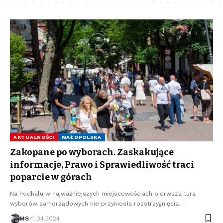
AKTUALNOŚCI
MAŁOPOLSKA
Zakopane po wyborach. Zaskakujące
informacje, Prawo i Sprawiedliwość traci
poparcie w górach
Na Podhalu w najważniejszych miejscowościach pierwsza tura
wyborów samorządowych nie przyniosła rozstrzygnięcia.…
MS
11.04.2024