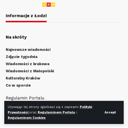
Informacje z Łodzi
Na skróty
Najnowsze wiadomości
Zdjęcie tygodnia
Wiadomości z krakowa
Wiadomości z Małopolski
Kulturalny Kraków
Co w sporcie
Regulamin Portalu
Polityka Prywatności
Używając tej strony zgadzasz się z zapisami
Polityki
Regulamin Cookies
Prywatności
oraz
Regulaminem Portalu
i
Accept
Regulaminem Cookies