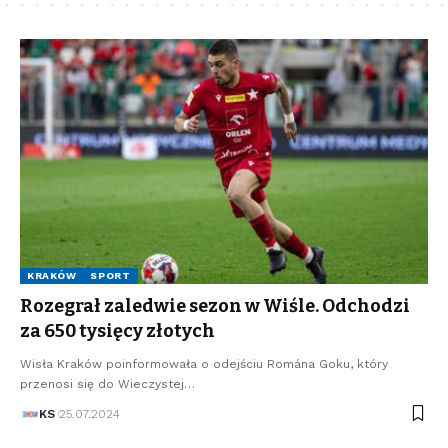
KRAKÓW
SPORT
Rozegrał zaledwie sezon w Wiśle. Odchodzi
za 650 tysięcy złotych
Wisła Kraków poinformowała o odejściu Romána Goku, który
przenosi się do Wieczystej…
KS
25.07.2024