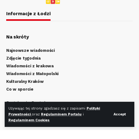
Informacje z Łodzi
Na skróty
Najnowsze wiadomości
Zdjęcie tygodnia
Wiadomości z krakowa
Wiadomości z Małopolski
Kulturalny Kraków
Co w sporcie
Regulamin Portalu
Używając tej strony zgadzasz się z zapisami
Polityki
Polityka Prywatności
Prywatności
oraz
Regulaminem Portalu
i
Accept
Regulamin Cookies
Regulaminem Cookies
Redakcja