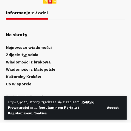
Informacje z Łodzi
Na skróty
Najnowsze wiadomości
Zdjęcie tygodnia
Wiadomości z krakowa
Wiadomości z Małopolski
Kulturalny Kraków
Co w sporcie
Regulamin Portalu
Używając tej strony zgadzasz się z zapisami
Polityki
Polityka Prywatności
Prywatności
oraz
Regulaminem Portalu
i
Accept
Regulamin Cookies
Regulaminem Cookies
Redakcja