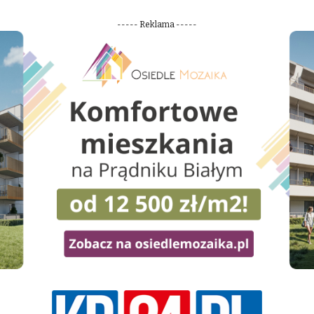
----- Reklama -----