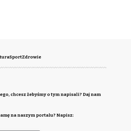
tura
Sport
Zdrowie
ego, chcesz żebyśmy o tym napisali? Daj nam
lamę na naszym portalu? Napisz: