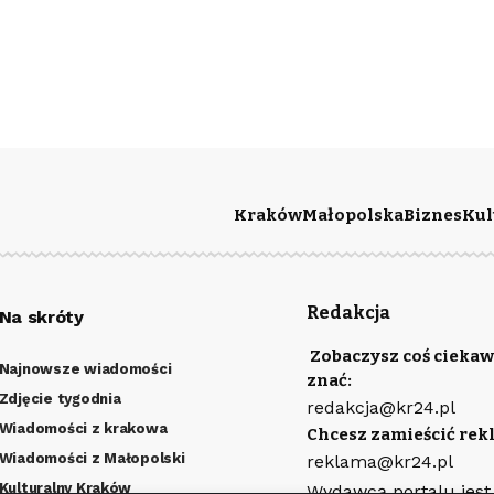
Kraków
Małopolska
Biznes
Kul
Redakcja
Na skróty
Zobaczysz coś ciekaw
Najnowsze wiadomości
znać:
Zdjęcie tygodnia
redakcja@kr24.pl
Wiadomości z krakowa
Chcesz zamieścić rek
Wiadomości z Małopolski
reklama@kr24.pl
Kulturalny Kraków
Wydawcą portalu jest