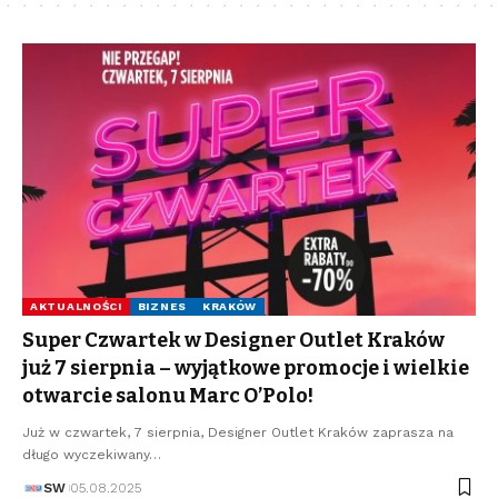
AKTUALNOŚCI
BIZNES
KRAKÓW
Super Czwartek w Designer Outlet Kraków
już 7 sierpnia – wyjątkowe promocje i wielkie
otwarcie salonu Marc O’Polo!
Już w czwartek, 7 sierpnia, Designer Outlet Kraków zaprasza na
długo wyczekiwany…
SW
05.08.2025