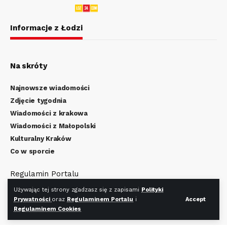
Informacje z Łodzi
Na skróty
Najnowsze wiadomości
Zdjęcie tygodnia
Wiadomości z krakowa
Wiadomości z Małopolski
Kulturalny Kraków
Co w sporcie
Regulamin Portalu
Polityka Prywatności
Używając tej strony zgadzasz się z zapisami
Polityki
Regulamin Cookies
Prywatności
oraz
Regulaminem Portalu
i
Accept
Regulaminem Cookies