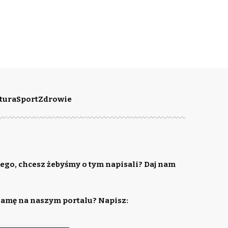
tura
Sport
Zdrowie
ego, chcesz żebyśmy o tym napisali? Daj nam
lamę na naszym portalu? Napisz: