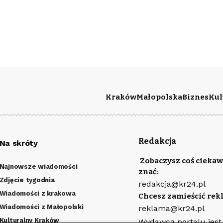
Kraków
Małopolska
Biznes
Kul
Redakcja
Na skróty
Zobaczysz coś ciekaw
Najnowsze wiadomości
znać:
Zdjęcie tygodnia
redakcja@kr24.pl
Wiadomości z krakowa
Chcesz zamieścić rek
Wiadomości z Małopolski
reklama@kr24.pl
Kulturalny Kraków
Wydawcą portalu jest