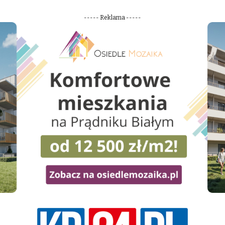
----- Reklama -----