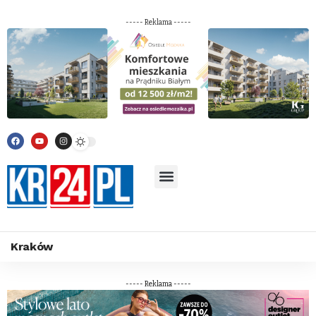
----- Reklama -----
Kraków
----- Reklama -----