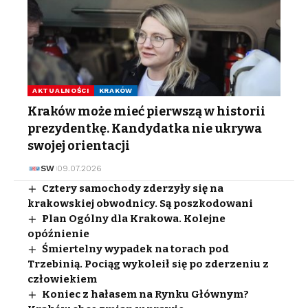
AKTUALNOŚCI
KRAKÓW
Kraków może mieć pierwszą w historii
prezydentkę. Kandydatka nie ukrywa
swojej orientacji
SW
09.07.2026
Cztery samochody zderzyły się na
krakowskiej obwodnicy. Są poszkodowani
Plan Ogólny dla Krakowa. Kolejne
opóźnienie
Śmiertelny wypadek na torach pod
Trzebinią. Pociąg wykoleił się po zderzeniu z
człowiekiem
Koniec z hałasem na Rynku Głównym?