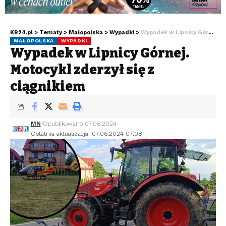
KR24.pl
>
Tematy
>
Małopolska
>
Wypadki
>
Wypadek w Lipnicy Górnej. Motocykl zderzył się z ciągnikiem
MAŁOPOLSKA
WYPADKI
Wypadek w Lipnicy Górnej.
Motocykl zderzył się z
ciągnikiem
MN
Opublikowano 07.06.2024
Ostatnia aktualizacja: 07.06.2024 07:08