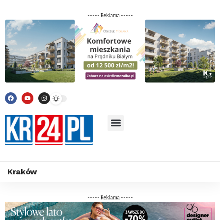
----- Reklama -----
Kraków
----- Reklama -----