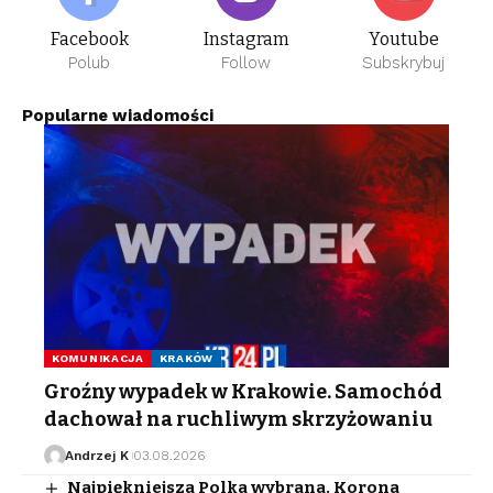
Facebook
Instagram
Youtube
Polub
Follow
Subskrybuj
Popularne wiadomości
KOMUNIKACJA
KRAKÓW
Groźny wypadek w Krakowie. Samochód
dachował na ruchliwym skrzyżowaniu
Andrzej K
03.08.2026
Najpiękniejsza Polka wybrana. Korona