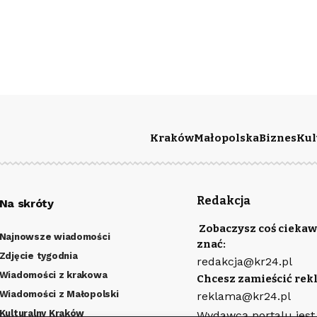
Kraków
Małopolska
Biznes
Kul
Redakcja
Na skróty
Zobaczysz coś ciekaw
Najnowsze wiadomości
znać:
Zdjęcie tygodnia
redakcja@kr24.pl
Wiadomości z krakowa
Chcesz zamieścić rek
Wiadomości z Małopolski
reklama@kr24.pl
Kulturalny Kraków
Wydawcą portalu jest