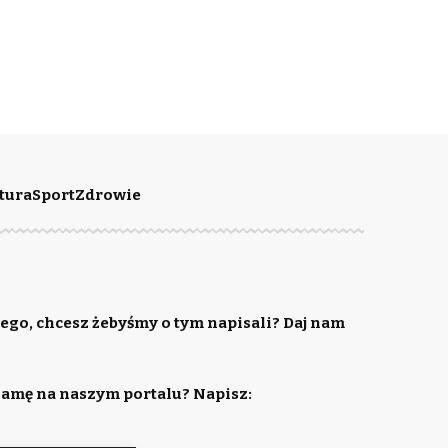
tura
Sport
Zdrowie
ego, chcesz żebyśmy o tym napisali? Daj nam
lamę na naszym portalu? Napisz: