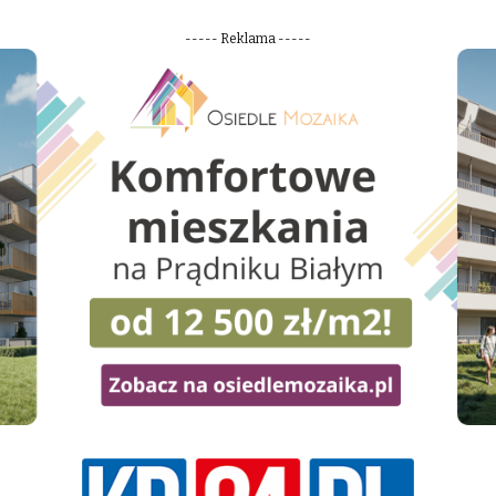
----- Reklama -----