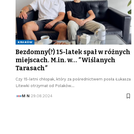
KRAKÓW
Bezdomny(?) 15-latek spał w różnych
miejscach. M.in. w… ″Wiślanych
Tarasach″
Czy 15-letni chłopak, który za pośrednictwem posła Łukasza
Litewki otrzymał od Polaków…
M N
29.08.2024