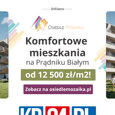
----- Reklama -----