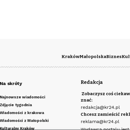
Kraków
Małopolska
Biznes
Kul
Redakcja
Na skróty
Zobaczysz coś ciekaw
Najnowsze wiadomości
znać:
Zdjęcie tygodnia
redakcja@kr24.pl
Wiadomości z krakowa
Chcesz zamieścić rek
Wiadomości z Małopolski
reklama@kr24.pl
Kulturalny Kraków
Wydawcą portalu jest