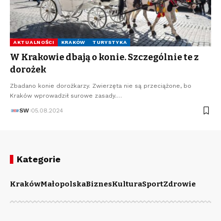
AKTUALNOŚCI
KRAKÓW
TURYSTYKA
W Krakowie dbają o konie. Szczególnie te z
dorożek
Zbadano konie dorożkarzy. Zwierzęta nie są przeciążone, bo
Kraków wprowadził surowe zasady.…
SW
05.08.2024
Kategorie
Kraków
Małopolska
Biznes
Kultura
Sport
Zdrowie