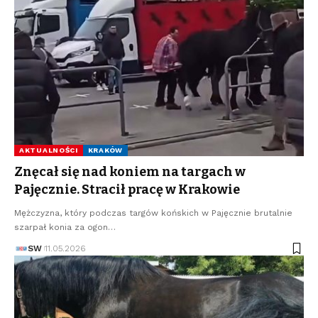
AKTUALNOŚCI
KRAKÓW
Znęcał się nad koniem na targach w
Pajęcznie. Stracił pracę w Krakowie
Mężczyzna, który podczas targów końskich w Pajęcznie brutalnie
szarpał konia za ogon…
SW
11.05.2026