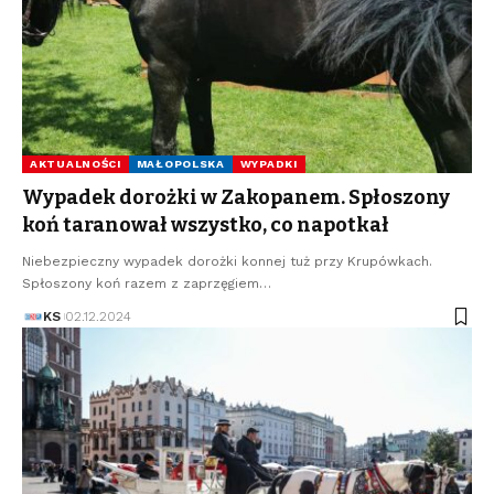
AKTUALNOŚCI
MAŁOPOLSKA
WYPADKI
Wypadek dorożki w Zakopanem. Spłoszony
koń taranował wszystko, co napotkał
Niebezpieczny wypadek dorożki konnej tuż przy Krupówkach.
Spłoszony koń razem z zaprzęgiem…
KS
02.12.2024