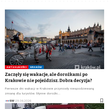
AKTUALNOŚCI
KRAKÓW
Zaczęły się wakacje, ale dorożkami po
Krakowie nie pojeździsz. Dobra decyzja?
Pierwsze dni wakacji w Krakowie przyniosły niespodziewaną
zmianę dla turystów. Słynne dorożki…
SW
29.06.2026