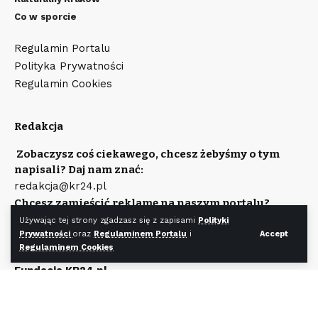
Co w sporcie
Regulamin Portalu
Polityka Prywatności
Regulamin Cookies
Redakcja
Zobaczysz coś ciekawego, chcesz żebyśmy o tym
napisali? Daj nam znać:
redakcja@kr24.pl
Chcesz zamieścić reklamę na naszym portalu?
Napisz:
Używając tej strony zgadzasz się z zapisami
Polityki
reklama@kr24.pl
Prywatności
oraz
Regulaminem Portalu
i
Accept
Regulaminem Cookies
Wydawcą portalu jest
Fundacja KR24.pl
Wpisana do rejestru Stowarzyszeń, Innych Organizacji
Społecznych i Zawodowych, Fundacji Oraz