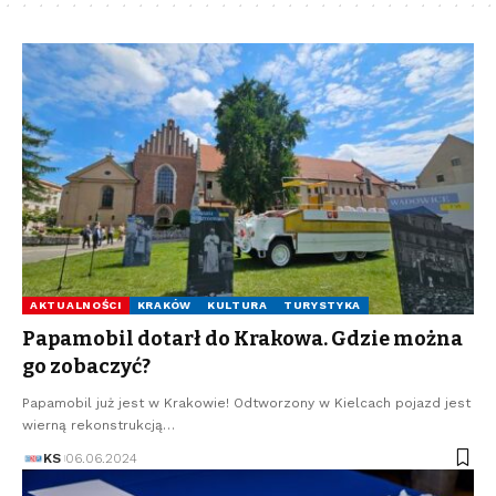
AKTUALNOŚCI
KRAKÓW
KULTURA
TURYSTYKA
Papamobil dotarł do Krakowa. Gdzie można
go zobaczyć?
Papamobil już jest w Krakowie! Odtworzony w Kielcach pojazd jest
wierną rekonstrukcją…
KS
06.06.2024