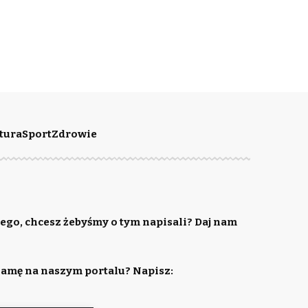
tura
Sport
Zdrowie
ego, chcesz żebyśmy o tym napisali? Daj nam
lamę na naszym portalu? Napisz: