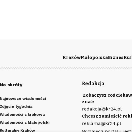
Kraków
Małopolska
Biznes
Kul
Redakcja
Na skróty
Zobaczysz coś ciekaw
Najnowsze wiadomości
znać:
Zdjęcie tygodnia
redakcja@kr24.pl
Wiadomości z krakowa
Chcesz zamieścić rek
Wiadomości z Małopolski
reklama@kr24.pl
Kulturalny Kraków
Wydawcą portalu jest