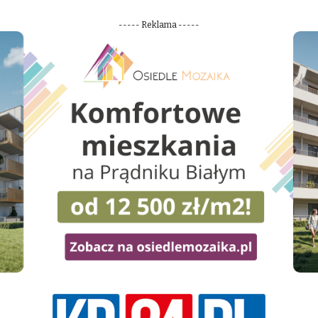
----- Reklama -----