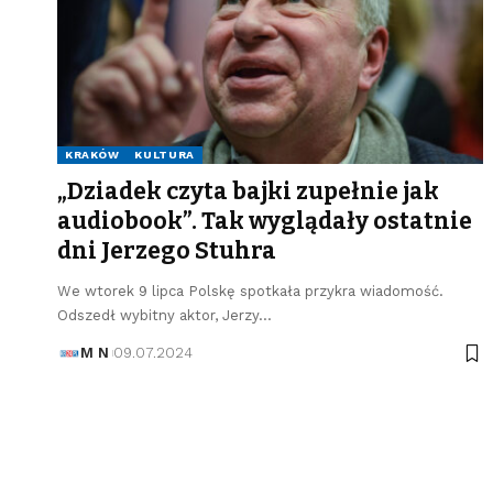
KRAKÓW
KULTURA
„Dziadek czyta bajki zupełnie jak
audiobook”. Tak wyglądały ostatnie
dni Jerzego Stuhra
We wtorek 9 lipca Polskę spotkała przykra wiadomość.
Odszedł wybitny aktor, Jerzy…
M N
09.07.2024