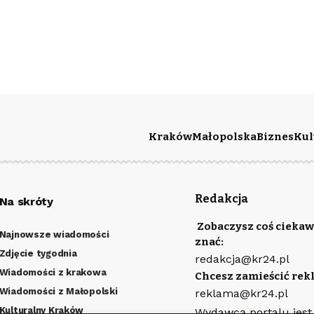
Kraków
Małopolska
Biznes
Kul
Redakcja
Na skróty
Zobaczysz coś ciekaw
Najnowsze wiadomości
znać:
Zdjęcie tygodnia
redakcja@kr24.pl
Wiadomości z krakowa
Chcesz zamieścić rek
Wiadomości z Małopolski
reklama@kr24.pl
Kulturalny Kraków
Wydawcą portalu jest