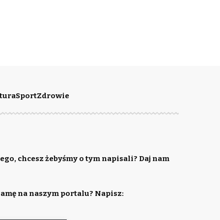
tura
Sport
Zdrowie
ego, chcesz żebyśmy o tym napisali? Daj nam
lamę na naszym portalu? Napisz: