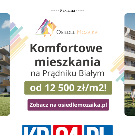
----- Reklama -----