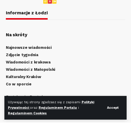
Informacje z Łodzi
Na skróty
Najnowsze wiadomości
Zdjęcie tygodnia
Wiadomości z krakowa
Wiadomości z Małopolski
Kulturalny Kraków
Co w sporcie
Regulamin Portalu
Używając tej strony zgadzasz się z zapisami
Polityki
Polityka Prywatności
Prywatności
oraz
Regulaminem Portalu
i
Accept
Regulamin Cookies
Regulaminem Cookies
Redakcja