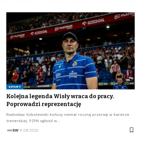
SPORT
Kolejna legenda Wisły wraca do pracy.
Poprowadzi reprezentację
Radosław Sobolewski kończy niemal roczną przerwę w karierze
trenerskiej. PZPN ogłosił w…
SW
11.08.2025