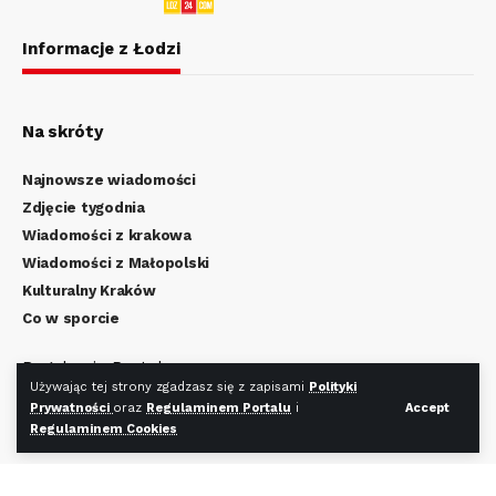
Informacje z Łodzi
Na skróty
Najnowsze wiadomości
Zdjęcie tygodnia
Wiadomości z krakowa
Wiadomości z Małopolski
Kulturalny Kraków
Co w sporcie
Regulamin Portalu
Używając tej strony zgadzasz się z zapisami
Polityki
Polityka Prywatności
Prywatności
oraz
Regulaminem Portalu
i
Accept
Regulamin Cookies
Regulaminem Cookies
Redakcja