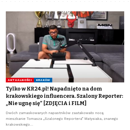
AKTUALNOŚCI
KRAKÓW
Tylko w KR24.pl! Napadnięto na dom
krakowskiego influencera. Szalony Reporter:
„Nie ugnę się” [ZDJĘCIA i FILM]
Dwóch zamaskowanych napastników zaatakowało nocą
mieszkanie Tomasza „Szalonego Reportera” Matysiaka, znanego
krakowskiego…