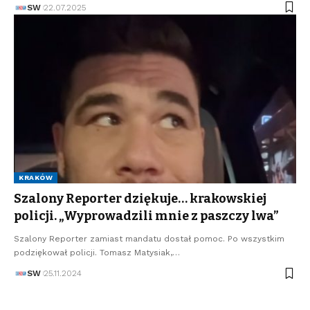
SW
22.07.2025
KRAKÓW
Szalony Reporter dziękuje… krakowskiej
policji. „Wyprowadzili mnie z paszczy lwa”
Szalony Reporter zamiast mandatu dostał pomoc. Po wszystkim
podziękował policji. Tomasz Matysiak,…
SW
25.11.2024