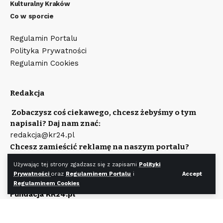
Kulturalny Kraków
Co w sporcie
Regulamin Portalu
Polityka Prywatności
Regulamin Cookies
Redakcja
Zobaczysz coś ciekawego, chcesz żebyśmy o tym
napisali? Daj nam znać:
redakcja@kr24.pl
Chcesz zamieścić reklamę na naszym portalu?
Napisz:
Używając tej strony zgadzasz się z zapisami
Polityki
reklama@kr24.pl
Prywatności
oraz
Regulaminem Portalu
i
Accept
Wydawcą portalu jest
Regulaminem Cookies
Fundacja KR24.pl
Wpisana do rejestru Stowarzyszeń, Innych Organizacji
Społecznych i Zawodowych, Fundacji Oraz