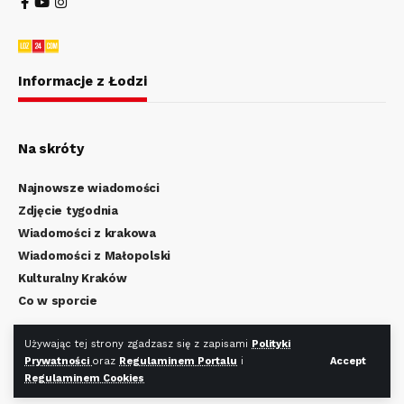
Informacje z Łodzi
Na skróty
Najnowsze wiadomości
Zdjęcie tygodnia
Wiadomości z krakowa
Wiadomości z Małopolski
Kulturalny Kraków
Co w sporcie
Regulamin Portalu
Używając tej strony zgadzasz się z zapisami
Polityki
Prywatności
oraz
Regulaminem Portalu
i
Accept
Polityka Prywatności
Regulaminem Cookies
Regulamin Cookies