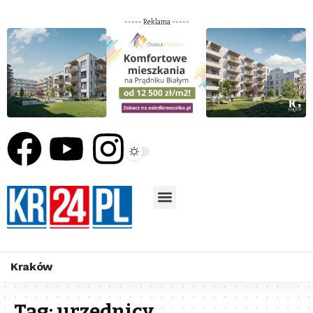
----- Reklama -----
Kraków
Tag:
urzędnicy