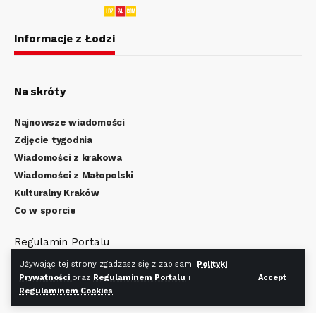
Informacje z Łodzi
Na skróty
Najnowsze wiadomości
Zdjęcie tygodnia
Wiadomości z krakowa
Wiadomości z Małopolski
Kulturalny Kraków
Co w sporcie
Regulamin Portalu
Polityka Prywatności
Używając tej strony zgadzasz się z zapisami
Polityki
Regulamin Cookies
Prywatności
oraz
Regulaminem Portalu
i
Accept
Regulaminem Cookies