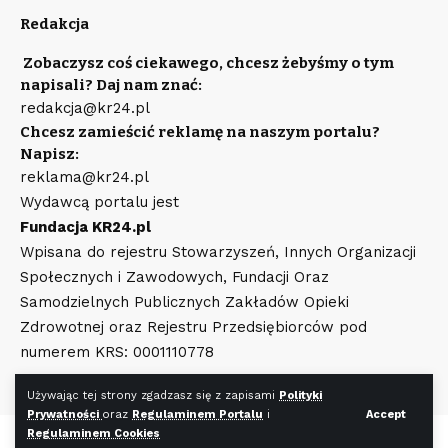
Redakcja
Zobaczysz coś ciekawego, chcesz żebyśmy o tym
napisali? Daj nam znać:
redakcja@kr24.pl
Chcesz zamieścić reklamę na naszym portalu?
Napisz:
reklama@kr24.pl
Wydawcą portalu jest
Fundacja KR24.pl
Wpisana do rejestru Stowarzyszeń, Innych Organizacji
Społecznych i Zawodowych, Fundacji Oraz
Samodzielnych Publicznych Zakładów Opieki
Zdrowotnej oraz Rejestru Przedsiębiorców pod
numerem KRS: 0001110778
Używając tej strony zgadzasz się z zapisami
Polityki
Prywatności
oraz
Regulaminem Portalu
i
Accept
Regulaminem Cookies
©
KR24.pl
Wszystkie prawa zastrzeżone. Wykonanie strony
WR7.pl