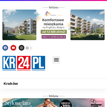
----- Reklama -----
Kraków
----- Reklama -----