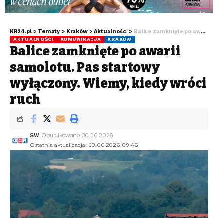
KR24.pl
>
Tematy
>
Kraków
>
Aktualności
>
Balice zamknięte po awarii samolotu. Pas startowy wyłączony. Wiemy, kiedy wróci ruch
AKTUALNOŚCI
KOMUNIKACJA
KRAKÓW
Balice zamknięte po awarii
samolotu. Pas startowy
wyłączony. Wiemy, kiedy wróci
ruch
SW
Opublikowano 30.06.2026
Ostatnia aktualizacja: 30.06.2026 09:46