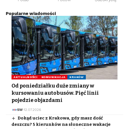
Popularne wiadomości
AKTUALNOŚCI
KOMUNIKACJA
KRAKÓW
Od poniedziałku duże zmiany w
kursowaniu autobusów. Pięć linii
pojedzie objazdami
SW
12.07.2026
Dokąd uciec z Krakowa, gdy masz dość
deszczu? 5 kierunków na słoneczne wakacje