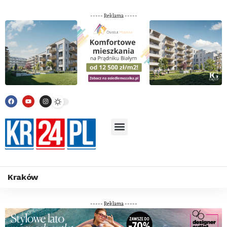
----- Reklama -----
Kraków
----- Reklama -----