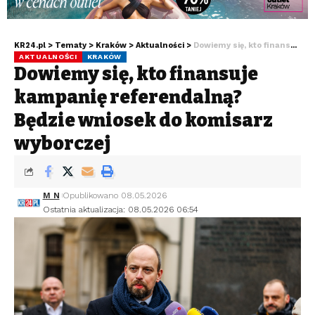
KR24.pl
>
Tematy
>
Kraków
>
Aktualności
>
Dowiemy się, kto finansuje kampanię referendalną? Będzie wniosek do komisarz wyborczej
AKTUALNOŚCI
KRAKÓW
Dowiemy się, kto finansuje
kampanię referendalną?
Będzie wniosek do komisarz
wyborczej
M N
Opublikowano 08.05.2026
Ostatnia aktualizacja: 08.05.2026 06:54