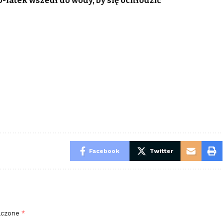
latek wszedł do wody, by się ochłodzić
Facebook
Twitter
aczone
*