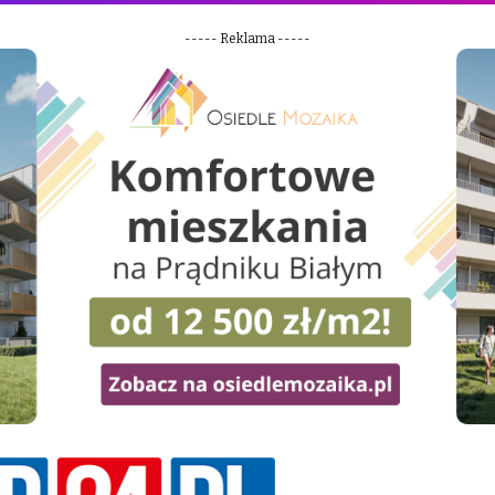
----- Reklama -----