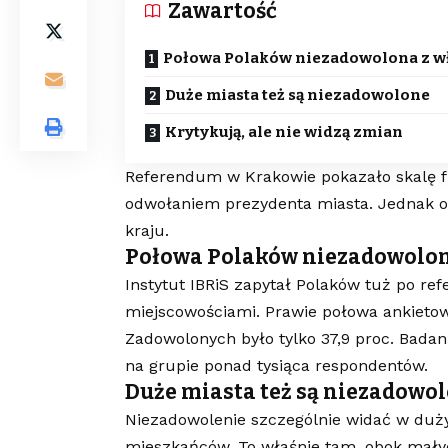
Zawartość
Połowa Polaków niezadowolona z w
Duże miasta też są niezadowolone
Krytykują, ale nie widzą zmian
Referendum w Krakowie pokazało skalę fru
odwołaniem prezydenta miasta. Jednak ok
kraju.
Połowa Polaków niezadowolon
Instytut IBRiS zapytał Polaków tuż po re
miejscowościami. Prawie połowa ankietowa
Zadowolonych było tylko 37,9 proc. Bada
na grupie ponad tysiąca respondentów.
Duże miasta też są niezadowo
Niezadowolenie szczególnie widać w duży
mieszkańców. To właśnie tam, obok mały