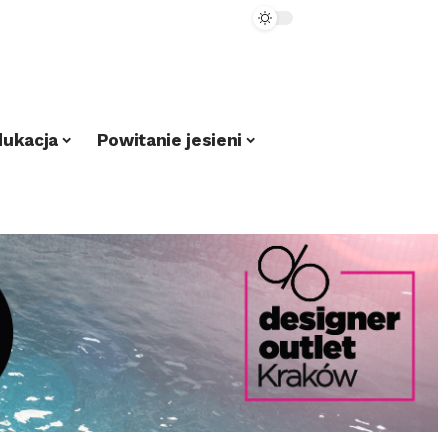
dukacja
Powitanie jesieni