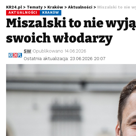
KR24.pl
>
Tematy
>
Kraków
>
Aktualności
>
Miszalski to nie 
AKTUALNOŚCI
KRAKÓW
Miszalski to nie wyj
swoich włodarzy
SW
Opublikowano 14.06.2026
Ostatnia aktualizacja: 23.06.2026 20:07