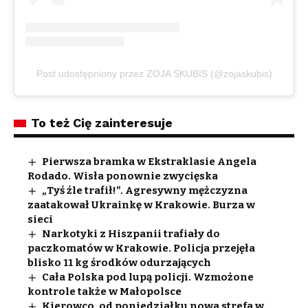
Post udostępniony przez ZOJA SKUBIS (@zojaskubis)
To też Cię zainteresuje
Pierwsza bramka w Ekstraklasie Angela
Rodado. Wisła ponownie zwycięska
„Tyś źle trafił!”. Agresywny mężczyzna
zaatakował Ukrainkę w Krakowie. Burza w
sieci
Narkotyki z Hiszpanii trafiały do
paczkomatów w Krakowie. Policja przejęła
blisko 11 kg środków odurzających
Cała Polska pod lupą policji. Wzmożone
kontrole także w Małopolsce
Kierowco, od poniedziałku nowa strefa w