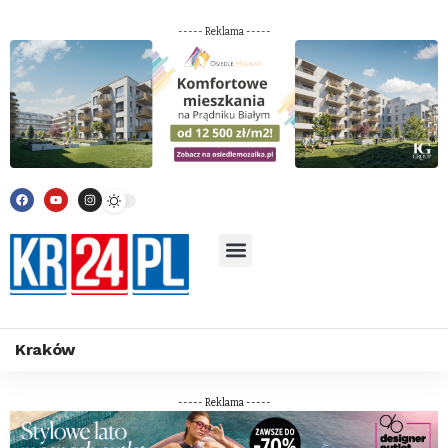
----- Reklama -----
Kraków
----- Reklama -----