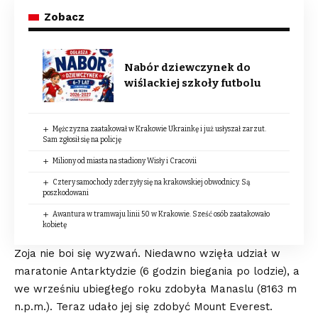
Zobacz
Nabór dziewczynek do
wiślackiej szkoły futbolu
Mężczyzna zaatakował w Krakowie Ukrainkę i już usłyszał zarzut.
Sam zgłosił się na policję
Miliony od miasta na stadiony Wisły i Cracovii
Cztery samochody zderzyły się na krakowskiej obwodnicy. Są
poszkodowani
Awantura w tramwaju linii 50 w Krakowie. Sześć osób zaatakowało
kobietę
Zoja nie boi się wyzwań. Niedawno wzięła udział w
maratonie Antarktydzie (6 godzin biegania po lodzie), a
we wrześniu ubiegłego roku zdobyła Manaslu (8163 m
n.p.m.). Teraz udało jej się zdobyć Mount Everest.