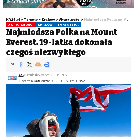
KR24.pl
>
Tematy
>
Kraków
>
Aktualności
>
Najmłodsza Polka na Mount Everest. 19-latka dokonała czegoś niezwykłego
AKTUALNOŚCI
KRAKÓW
TURYSTYKA
Najmłodsza Polka na Mount
Everest. 19-latka dokonała
czegoś niezwykłego
KS
Opublikowano 20.05.2025
Ostatnia aktualizacja: 20.05.2025 08:49