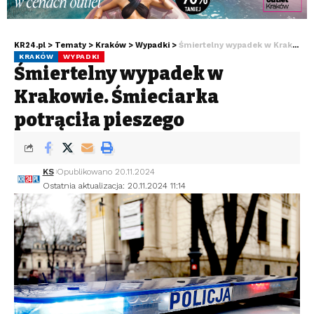
KR24.pl
>
Tematy
>
Kraków
>
Wypadki
>
Śmiertelny wypadek w Krakowie. Śmieciarka potrąciła pieszego
KRAKÓW
WYPADKI
Śmiertelny wypadek w
Krakowie. Śmieciarka
potrąciła pieszego
KS
Opublikowano 20.11.2024
Ostatnia aktualizacja: 20.11.2024 11:14