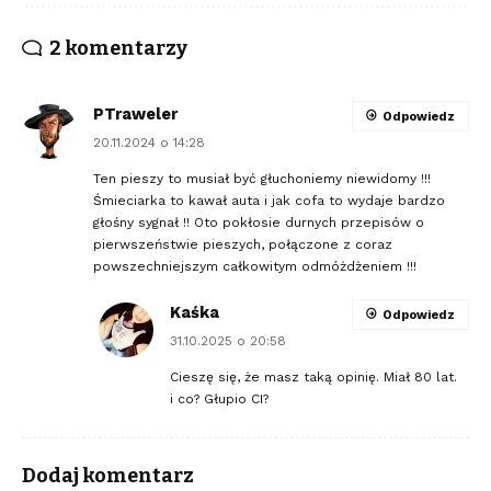
2 komentarzy
PTraweler
Odpowiedz
20.11.2024 o 14:28
Ten pieszy to musiał być głuchoniemy niewidomy !!!
Śmieciarka to kawał auta i jak cofa to wydaje bardzo
głośny sygnał !! Oto pokłosie durnych przepisów o
pierwszeństwie pieszych, połączone z coraz
powszechniejszym całkowitym odmóżdżeniem !!!
Kaśka
Odpowiedz
31.10.2025 o 20:58
Cieszę się, że masz taką opinię. Miał 80 lat.
i co? Głupio CI?
Dodaj komentarz