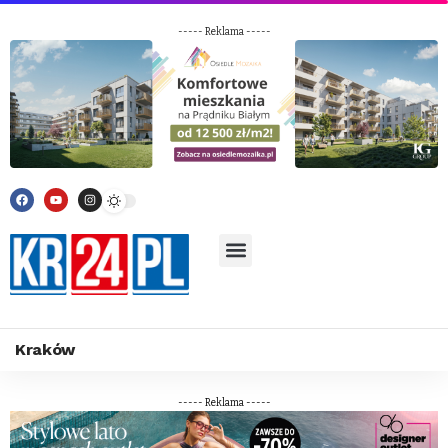
----- Reklama -----
Kraków
----- Reklama -----