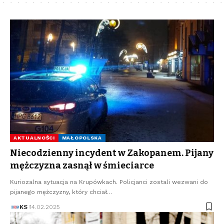
AKTUALNOŚCI
MAŁOPOLSKA
Niecodzienny incydent w Zakopanem. Pijany
mężczyzna zasnął w śmieciarce
Kuriozalna sytuacja na Krupówkach. Policjanci zostali wezwani do
pijanego mężczyzny, który chciał…
KS
14.02.2025