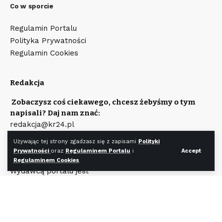
Co w sporcie
Regulamin Portalu
Polityka Prywatności
Regulamin Cookies
Redakcja
Zobaczysz coś ciekawego, chcesz żebyśmy o tym
napisali? Daj nam znać:
redakcja@kr24.pl
Chcesz zamieścić reklamę na naszym portalu?
Używając tej strony zgadzasz się z zapisami
Polityki
Napisz:
Prywatności
oraz
Regulaminem Portalu
i
Accept
reklama@kr24.pl
Regulaminem Cookies
Wydawcą portalu jest
Fundacja KR24.pl
Wpisana do rejestru Stowarzyszeń, Innych Organizacji
Społecznych i Zawodowych, Fundacji Oraz
Samodzielnych Publicznych Zakładów Opieki