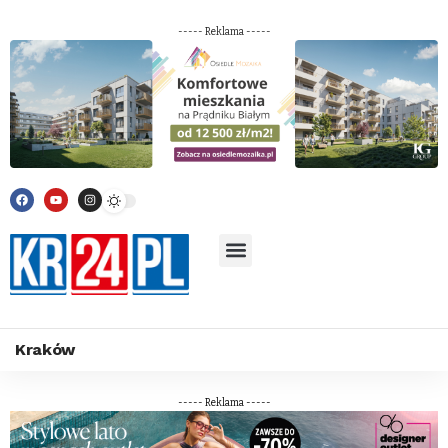
----- Reklama -----
Kraków
----- Reklama -----