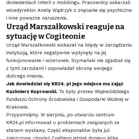
doniesieniach Interii o mobbingu. Pracownicy oskarżali
wicedyrektor Anetę Wądrzyk o znęcanie się psychiczne
i inne poważne naruszenia.
Urząd Marszałkowski reaguje na
sytuację w Cogiteonie
Urząd Marszałkowski wskazał na błędy w zarządzaniu
instytucją, które negatywnie wpłynęły na jej
funkcjonowanie i wizerunek. Szymański nie zgadzał się
z tymi zarzutami i zapowiadał obronę swojego
dobrego imienia.
Jak dowiedział się KR24. pl jego miejsce ma zająć
Kazimierz Koprowski.
To były prezes Wojewódzkiego
Funduszu Ochrony Środowiska i Gospodarki Wodnej w
Krakowie.
Przypomnijmy. W sierpniu, po otwarciu centrum
KR24.pl informował o problemach związanych ze
stanem wystawy. Część eksponatów była już
zniszczona, chociaż Cogiteon istniał dopiero kilka