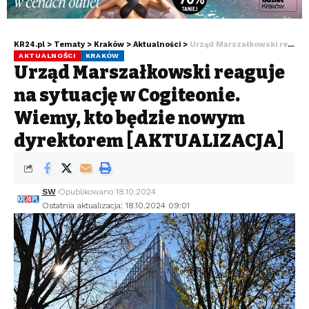
KR24.pl
>
Tematy
>
Kraków
>
Aktualności
>
Urząd Marszałkowski reaguje na sytuację w Cogiteonie. Wiemy, kto będzie nowym dyrektorem [AKTUALIZACJA]
AKTUALNOŚCI
KRAKÓW
Urząd Marszałkowski reaguje
na sytuację w Cogiteonie.
Wiemy, kto będzie nowym
dyrektorem [AKTUALIZACJA]
SW
Opublikowano 18.10.2024
Ostatnia aktualizacja: 18.10.2024 09:01