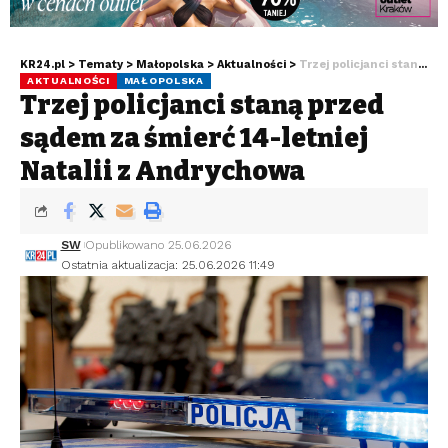
KR24.pl
>
Tematy
>
Małopolska
>
Aktualności
>
Trzej policjanci staną przed sądem za śmierć 14-letniej Natalii z Andrychowa
AKTUALNOŚCI
MAŁOPOLSKA
Trzej policjanci staną przed
sądem za śmierć 14-letniej
Natalii z Andrychowa
SW
Opublikowano 25.06.2026
Ostatnia aktualizacja: 25.06.2026 11:49