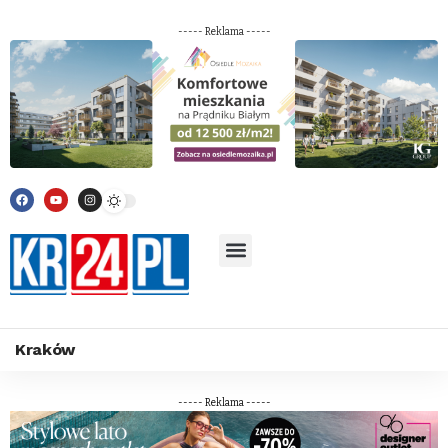
----- Reklama -----
Kraków
----- Reklama -----