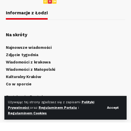
Informacje z Łodzi
Na skróty
Najnowsze wiadomości
Zdjęcie tygodnia
Wiadomości z krakowa
Wiadomości z Małopolski
Kulturalny Kraków
Co w sporcie
Regulamin Portalu
Używając tej strony zgadzasz się z zapisami
Polityki
Polityka Prywatności
Prywatności
oraz
Regulaminem Portalu
i
Accept
Regulamin Cookies
Regulaminem Cookies
Redakcja