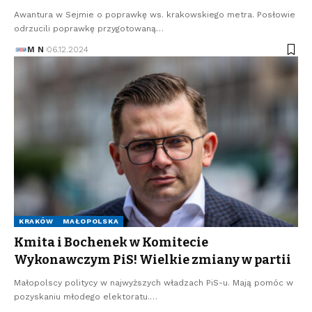
Awantura w Sejmie o poprawkę ws. krakowskiego metra. Posłowie
odrzucili poprawkę przygotowaną…
M N
06.12.2024
KRAKÓW
MAŁOPOLSKA
Kmita i Bochenek w Komitecie
Wykonawczym PiS! Wielkie zmiany w partii
Małopolscy politycy w najwyższych władzach PiS-u. Mają pomóc w
pozyskaniu młodego elektoratu.…