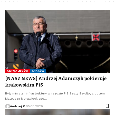
AKTUALNOŚCI
KRAKÓW
[NASZ NEWS] Andrzej Adamczyk pokieruje
krakowskim PiS
Były minister infrastruktury w rządzie PiS Beaty Szydło, a potem
Mateusza Morawieckiego…
Andrzej K
05.08.2026