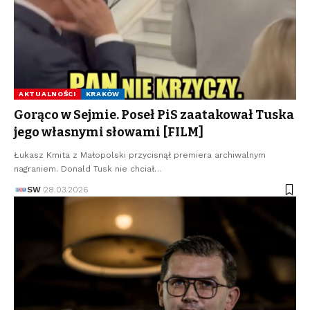
AKTUALNOŚCI
KRAKÓW
Gorąco w Sejmie. Poseł PiS zaatakował Tuska
jego własnymi słowami [FILM]
Łukasz Kmita z Małopolski przycisnął premiera archiwalnym
nagraniem. Donald Tusk nie chciał…
SW
28.03.2026