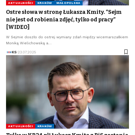
AKTUALNOŚCI
KRAKÓW
MAŁOPOLSKA
Ostre słowa w stronę Łukasza Kmity. “Sejm
nie jest od robienia zdjęć, tylko od pracy”
[WIDEO]
W Sejmie doszło do ostrej wymiany zdań między wicemarszałkiem
Moniką Wielichowską a…
KS
23.07.2025
AKTUALNOŚCI
KRAKÓW