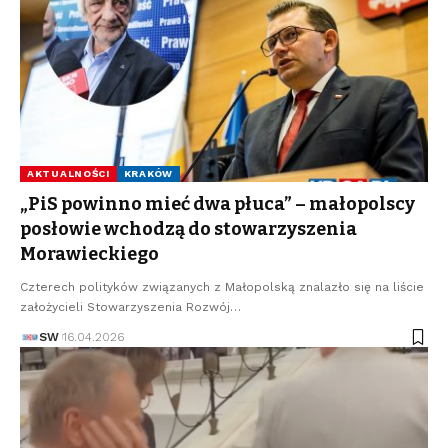
AKTUALNOŚCI
KRAKÓW
„PiS powinno mieć dwa płuca” – małopolscy
posłowie wchodzą do stowarzyszenia
Morawieckiego
Czterech polityków związanych z Małopolską znalazło się na liście
założycieli Stowarzyszenia Rozwój…
SW
16.04.2026