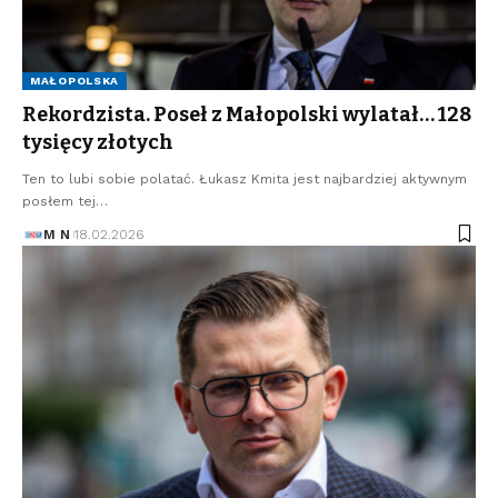
MAŁOPOLSKA
Rekordzista. Poseł z Małopolski wylatał… 128
tysięcy złotych
Ten to lubi sobie polatać. Łukasz Kmita jest najbardziej aktywnym
posłem tej…
M N
18.02.2026