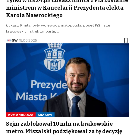
Tylko w KR24.pl! Łukasz Kmita z PiS zostanie
ministrem w Kancelarii Prezydenta elekta
Karola Nawrockiego
Łukasz Kmita, były wojewoda małopolski, poseł PiS i szef
krakowskich struktur partii,…
SW
15.06.2025
KOMUNIKACJA
KRAKÓW
Sejm zablokował 10 mln na krakowskie
metro. Miszalski podziękował za tę decyzję