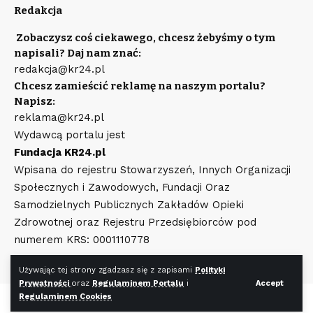
Redakcja
Zobaczysz coś ciekawego, chcesz żebyśmy o tym
napisali? Daj nam znać:
redakcja@kr24.pl
Chcesz zamieścić reklamę na naszym portalu?
Napisz:
reklama@kr24.pl
Wydawcą portalu jest
Fundacja KR24.pl
Wpisana do rejestru Stowarzyszeń, Innych Organizacji
Społecznych i Zawodowych, Fundacji Oraz
Samodzielnych Publicznych Zakładów Opieki
Zdrowotnej oraz Rejestru Przedsiębiorców pod
numerem KRS: 0001110778
Używając tej strony zgadzasz się z zapisami
Polityki
Prywatności
oraz
Regulaminem Portalu
i
Accept
Regulaminem Cookies
©
KR24.pl
Wszystkie prawa zastrzeżone. Wykonanie strony
WR7.pl