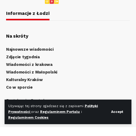
Informacje z Łodzi
Na skróty
Najnowsze wiadomości
Zdjęcie tygodnia
Wiadomości z krakowa
Wiadomości z Małopolski
Kulturalny Kraków
Co w sporcie
Regulamin Portalu
Używając tej strony zgadzasz się z zapisami
Polityki
Polityka Prywatności
Prywatności
oraz
Regulaminem Portalu
i
Accept
Regulamin Cookies
Regulaminem Cookies
Redakcja