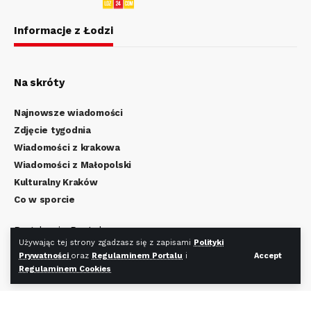
Informacje z Łodzi
Na skróty
Najnowsze wiadomości
Zdjęcie tygodnia
Wiadomości z krakowa
Wiadomości z Małopolski
Kulturalny Kraków
Co w sporcie
Regulamin Portalu
Używając tej strony zgadzasz się z zapisami
Polityki
Polityka Prywatności
Prywatności
oraz
Regulaminem Portalu
i
Accept
Regulamin Cookies
Regulaminem Cookies
Redakcja