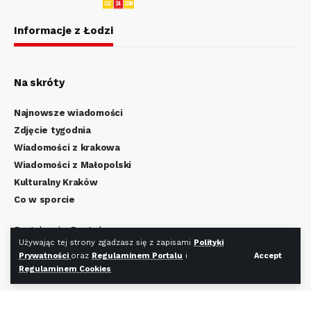
Informacje z Łodzi
Na skróty
Najnowsze wiadomości
Zdjęcie tygodnia
Wiadomości z krakowa
Wiadomości z Małopolski
Kulturalny Kraków
Co w sporcie
Regulamin Portalu
Używając tej strony zgadzasz się z zapisami
Polityki
Polityka Prywatności
Prywatności
oraz
Regulaminem Portalu
i
Accept
Regulamin Cookies
Regulaminem Cookies
Redakcja