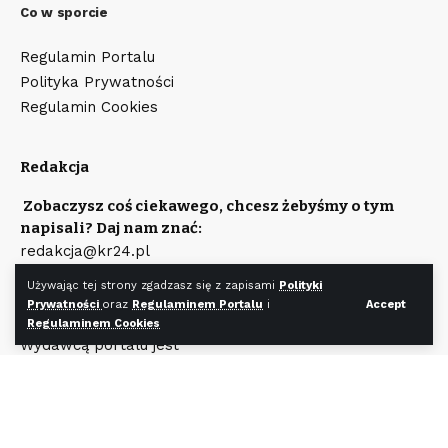
Co w sporcie
Regulamin Portalu
Polityka Prywatności
Regulamin Cookies
Redakcja
Zobaczysz coś ciekawego, chcesz żebyśmy o tym
napisali? Daj nam znać:
redakcja@kr24.pl
Chcesz zamieścić reklamę na naszym portalu?
Używając tej strony zgadzasz się z zapisami
Polityki
Napisz:
Prywatności
oraz
Regulaminem Portalu
i
Accept
reklama@kr24.pl
Regulaminem Cookies
Wydawcą portalu jest
Fundacja KR24.pl
Wpisana do rejestru Stowarzyszeń, Innych Organizacji
Społecznych i Zawodowych, Fundacji Oraz
Samodzielnych Publicznych Zakładów Opieki