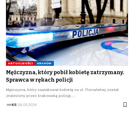
AKTUALNOŚCI
KRAKÓW
Mężczyzna, który pobił kobietę zatrzymany.
Sprawca w rękach policji
Mężczyzna, który zaatakował kobietę na ul. Floriańskiej został
znaleziony przez krakowską policję.…
KS
28.05.2024