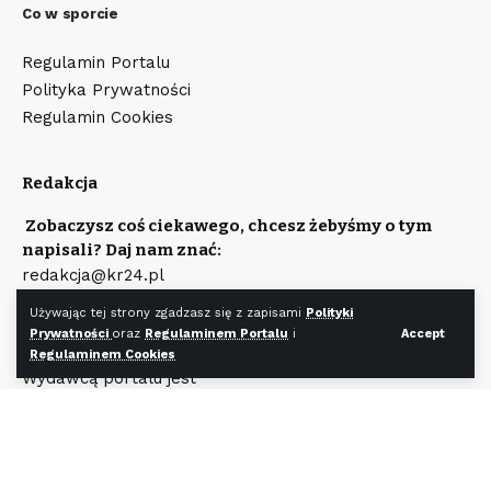
Co w sporcie
Regulamin Portalu
Polityka Prywatności
Regulamin Cookies
Redakcja
Zobaczysz coś ciekawego, chcesz żebyśmy o tym
napisali? Daj nam znać:
redakcja@kr24.pl
Chcesz zamieścić reklamę na naszym portalu?
Używając tej strony zgadzasz się z zapisami
Polityki
Napisz:
Prywatności
oraz
Regulaminem Portalu
i
Accept
reklama@kr24.pl
Regulaminem Cookies
Wydawcą portalu jest
Fundacja KR24.pl
Wpisana do rejestru Stowarzyszeń, Innych Organizacji
Społecznych i Zawodowych, Fundacji Oraz
Samodzielnych Publicznych Zakładów Opieki