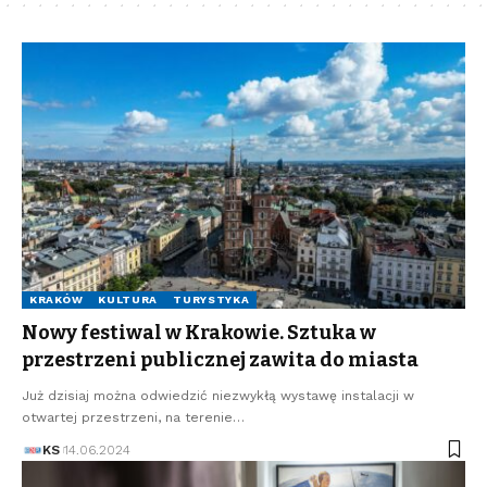
KRAKÓW
KULTURA
TURYSTYKA
Nowy festiwal w Krakowie. Sztuka w
przestrzeni publicznej zawita do miasta
Już dzisiaj można odwiedzić niezwykłą wystawę instalacji w
otwartej przestrzeni, na terenie…
KS
14.06.2024