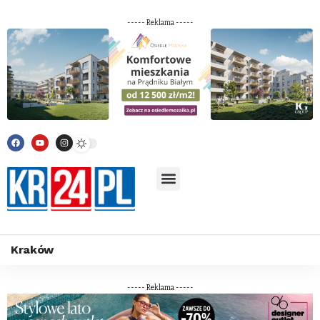
----- Reklama -----
Kraków
----- Reklama -----