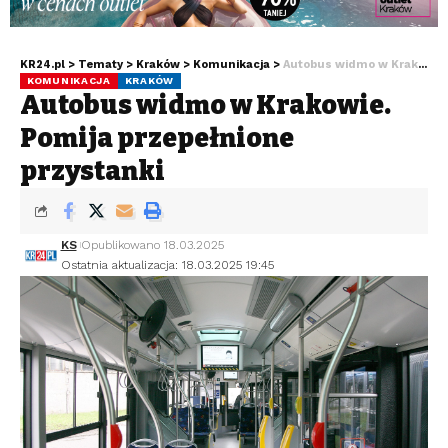
KR24.pl
>
Tematy
>
Kraków
>
Komunikacja
>
Autobus widmo w Krakowie. Pomija przepełnione przystanki
KOMUNIKACJA
KRAKÓW
Autobus widmo w Krakowie.
Pomija przepełnione
przystanki
KS
Opublikowano 18.03.2025
Ostatnia aktualizacja: 18.03.2025 19:45