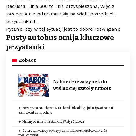
Decjusza. Linia 300 to linia przyspieszona, więc z
założenia nie zatrzymuje się na wielu pośrednich
przystankach.
Pytanie, czy w tej sytuacji jest to dobre rozwiązanie.
Pusty autobus omija kluczowe
przystanki
Zobacz
Nabór dziewczynek do
wiślackiej szkoły futbolu
Mężczyzna zaatakował w Krakowie Ukrainkę i już usłyszał zarzut.
Sam zgłosił się na policję
Miliony od miasta na stadiony Wisły i Cracovii
Cztery samochody zderzyły się na krakowskiej obwodnicy. Są
poszkodowani