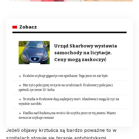
Zobacz
Urząd Skarbowy wystawia
samochody na licytacje.
Ceny mogą zaskoczyć
Kraków szykuje gigantyczne spotkanie. Tego jeszcze nie było
Marzył o policyjnej wizycie na urodzinach. Krakowscy policjanci
spełnili życzenie 10-latka
Te studia w Krakowie dają najlepszy start. Absolwenci mogą liczyć na
wysokie zarobki
Kładka nad Rudawą ma wrócić do użytku jeszcze tej jesieni. Miasto
wreszcie szykuje remont
Jeżeli objawy krztuśca są bardzo poważne to w
szpitalach stosuje się terapię antybiotykami,