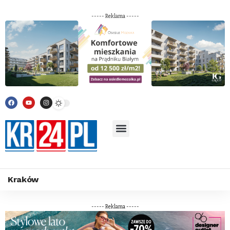
----- Reklama -----
Kraków
----- Reklama -----