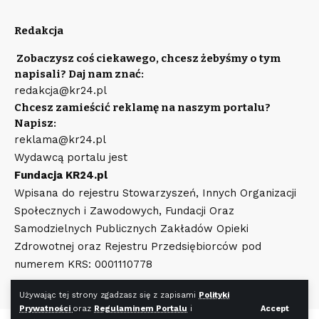
Redakcja
Zobaczysz coś ciekawego, chcesz żebyśmy o tym
napisali? Daj nam znać:
redakcja@kr24.pl
Chcesz zamieścić reklamę na naszym portalu?
Napisz:
reklama@kr24.pl
Wydawcą portalu jest
Fundacja KR24.pl
Wpisana do rejestru Stowarzyszeń, Innych Organizacji
Społecznych i Zawodowych, Fundacji Oraz
Samodzielnych Publicznych Zakładów Opieki
Zdrowotnej oraz Rejestru Przedsiębiorców pod
numerem KRS: 0001110778
Używając tej strony zgadzasz się z zapisami
Polityki
Prywatności
oraz
Regulaminem Portalu
i
Accept