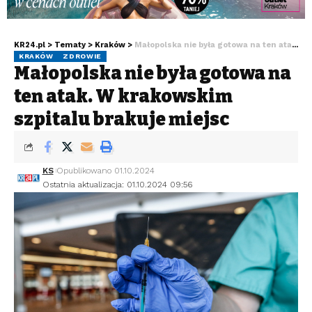
KR24.pl
>
Tematy
>
Kraków
>
Małopolska nie była gotowa na ten atak. W krakowskim szpitalu brakuje miejsc
KRAKÓW
ZDROWIE
Małopolska nie była gotowa na
ten atak. W krakowskim
szpitalu brakuje miejsc
KS
Opublikowano 01.10.2024
Ostatnia aktualizacja: 01.10.2024 09:56