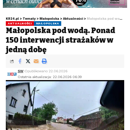
KR24.pl
>
Tematy
>
Małopolska
>
Aktualności
>
Małopolska pod wodą. Ponad 150 interwencji strażaków w jedną dobę
AKTUALNOŚCI
MAŁOPOLSKA
Małopolska pod wodą. Ponad
150 interwencji strażaków w
jedną dobę
SW
Opublikowano 22.06.2026
Ostatnia aktualizacja: 22.06.2026 06:39