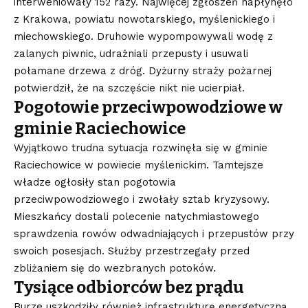
interweniowały 152 razy. Najwięcej zgłoszeń napłynęło
z Krakowa, powiatu nowotarskiego, myślenickiego i
miechowskiego. Druhowie wypompowywali wodę z
zalanych piwnic, udrażniali przepusty i usuwali
połamane drzewa z dróg. Dyżurny straży pożarnej
potwierdził, że na szczęście nikt nie ucierpiał.
Pogotowie przeciwpowodziowe w
gminie Raciechowice
Wyjątkowo trudna sytuacja rozwinęła się w gminie
Raciechowice w powiecie myślenickim. Tamtejsze
władze ogłosiły stan pogotowia
przeciwpowodziowego i zwołały sztab kryzysowy.
Mieszkańcy dostali polecenie natychmiastowego
sprawdzenia rowów odwadniających i przepustów przy
swoich posesjach. Służby przestrzegały przed
zbliżaniem się do wezbranych potoków.
Tysiące odbiorców bez prądu
Burze uszkodziły również infrastrukturę energetyczną.