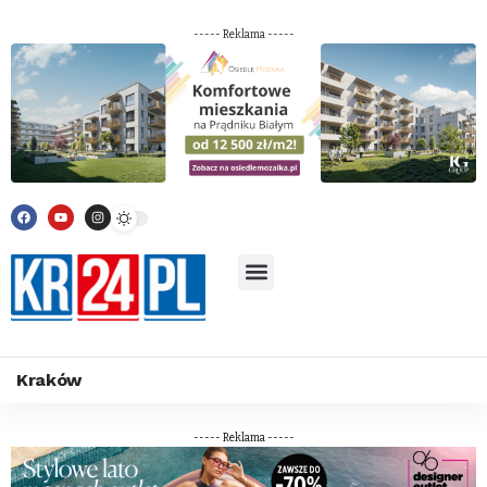
----- Reklama -----
Kraków
----- Reklama -----